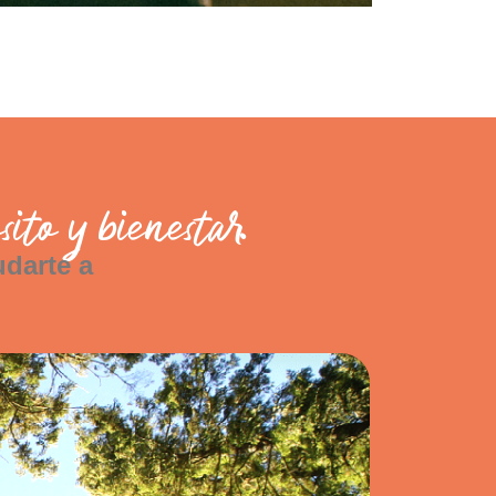
ito y bienestar.
darte a