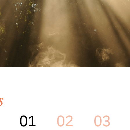
s
01
02
03