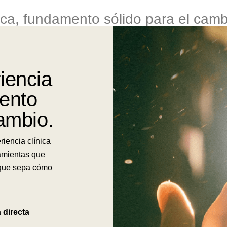
ica, fundamento sólido para el camb
iencia
mento
cambio.
riencia clínica
amientas que
 que sepa cómo
 directa
a