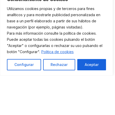
Olga Albaladejo Juárez, responsable del sitio web, en
Utilizamos cookies propias y de terceros para fines
analíticos y para mostrarle publicidad personalizada en
adelante RESPONSABLE, pone a disposición de los
base a un perfil elaborado a partir de sus hábitos de
usuarios el presente documento, con el que pretende
navegación (por ejemplo, páginas visitadas).
dar cumplimiento a las obligaciones dispuestas en la
Para más información consulte la política de cookies.
Ley 34/2002, de 11 de julio, de Servicios de la
Puede aceptar todas las cookies pulsando el botón
Sociedad de la Información y de Comercio
"Aceptar" o configurarlas o rechazar su uso pulsando el
botón "Configurar".
Politica de cookies
Electrónico (LSSICE), BOE N.º 166, así como
informar a todos los usuarios del sitio web respecto a
Configurar
Rechazar
Aceptar
cuáles son las condiciones de uso.
Toda persona que acceda a este sitio web asume el
papel de usuario, comprometiéndose a la
observancia y cumplimiento riguroso de las
disposiciones aquí dispuestas, así como a cualquier
otra disposición legal que fuera de aplicación.